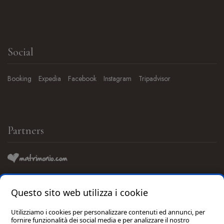
Social
Booking
Expedia
Facebook
Instagram
Tripadvisor
Partners
Questo sito web utilizza i cookie
Consigliato da:
Utilizziamo i cookies per personalizzare contenuti ed annunci, per
fornire funzionalità dei social media e per analizzare il nostro