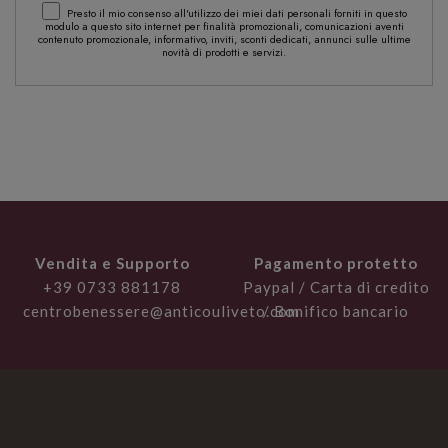
Presto il mio consenso all'utilizzo dei miei dati personali forniti in questo
modulo a questo sito internet per finalità promozionali, comunicazioni aventi
contenuto promozionale, informativo, inviti, sconti dedicati, annunci sulle ultime
novità di prodotti e servizi.
Vendita e Supporto
Pagamento protetto
+39 0733 881178
Paypal / Carta di credito
centrobenessere@anticouliveto.com
/ Bonifico bancario